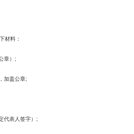
下材料：
公章）;
，加盖公章;
定代表人签字）;